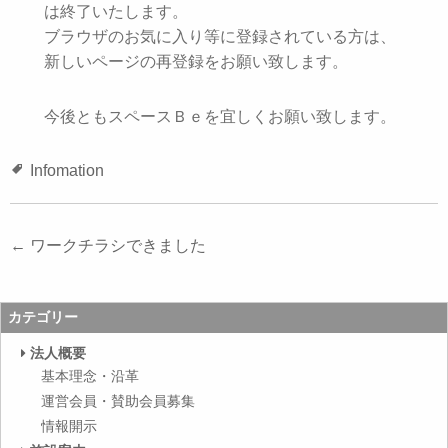
は終了いたします。
ブラウザのお気に入り等に登録されている方は、
新しいページの再登録をお願い致します。
今後ともスペースＢｅを宜しくお願い致します。
Infomation
投
←
ワークチラシできました
稿
ナ
カテゴリー
ビ
法人概要
ゲ
基本理念・沿革
ー
運営会員・賛助会員募集
シ
情報開示